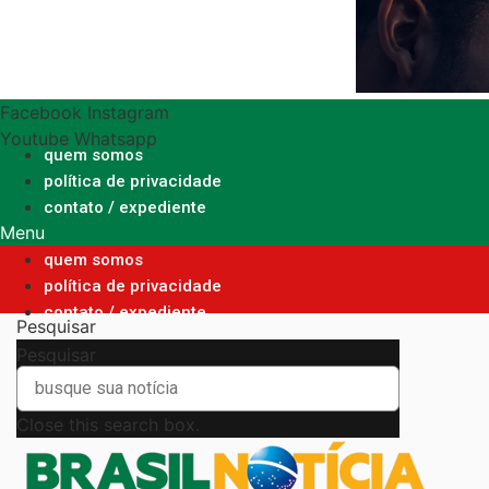
Ir
para
o
conteúdo
Facebook
Instagram
Youtube
Whatsapp
quem somos
política de privacidade
contato / expediente
Menu
quem somos
política de privacidade
contato / expediente
Pesquisar
Pesquisar
Close this search box.