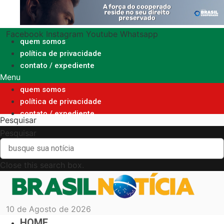
Ir
para
o
Facebook
Instagram
Youtube
Whatsapp
conteúdo
quem somos
política de privacidade
contato / expediente
Menu
quem somos
política de privacidade
contato / expediente
Pesquisar
Pesquisar
Close this search box.
10 de Agosto de 2026
HOME