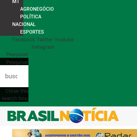
MT
AGRONEGÓCIO
POLÍTICA
NACIONAL
ESPORTES
Facebook
Twitter
Youtube
Instagram
Pesquisar
Pesquisar
Close this
search box.