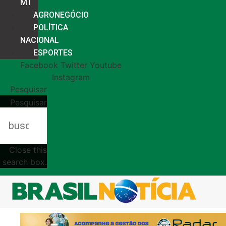
MT
AGRONEGÓCIO
POLÍTICA
NACIONAL
ESPORTES
Facebook
Twitter
Youtube
Instagram
Pesquisar
Pesquisar
Close this
search box.