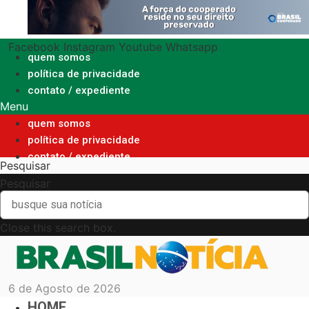
Ir
para
o
Facebook
Instagram
Youtube
Whatsapp
conteúdo
quem somos
política de privacidade
contato / expediente
Menu
quem somos
política de privacidade
contato / expediente
Pesquisar
Pesquisar
Close this search box.
6 de Agosto de 2026
HOME