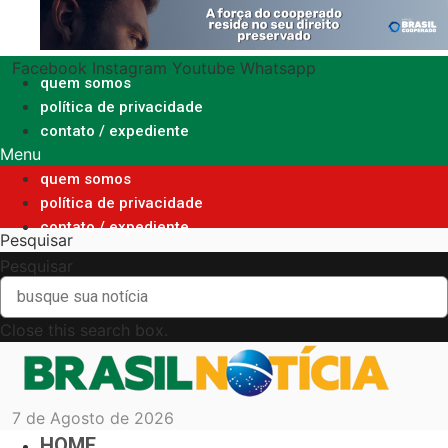
Ir
para
o
Facebook
Instagram
Youtube
Whatsapp
conteúdo
quem somos
política de privacidade
contato / expediente
Menu
quem somos
política de privacidade
contato / expediente
Pesquisar
Pesquisar
Close this search box.
7 de Agosto de 2026
HOME