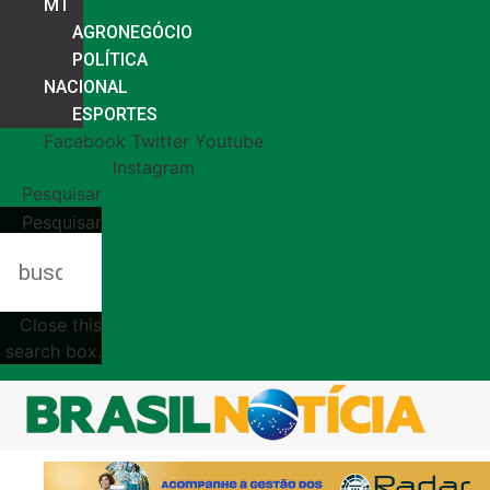
MT
AGRONEGÓCIO
POLÍTICA
NACIONAL
ESPORTES
Facebook
Twitter
Youtube
Instagram
Pesquisar
Pesquisar
Close this
search box.