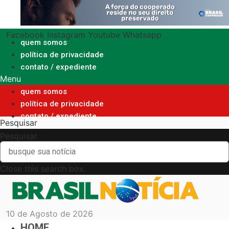
Ir
para
o
Facebook
Instagram
Youtube
Whatsapp
conteúdo
quem somos
política de privacidade
contato / expediente
Menu
quem somos
política de privacidade
contato / expediente
Pesquisar
Pesquisar
Close this search box.
10 de Agosto de 2026
HOME