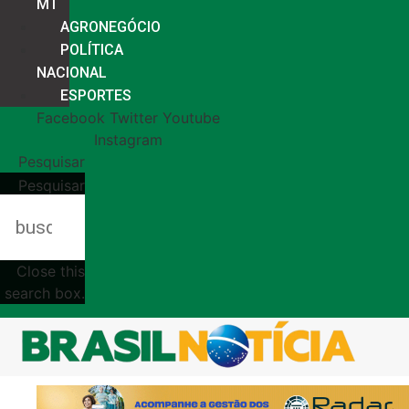
MT
AGRONEGÓCIO
POLÍTICA
NACIONAL
ESPORTES
Facebook
Twitter
Youtube
Instagram
Pesquisar
Pesquisar
Close this
search box.