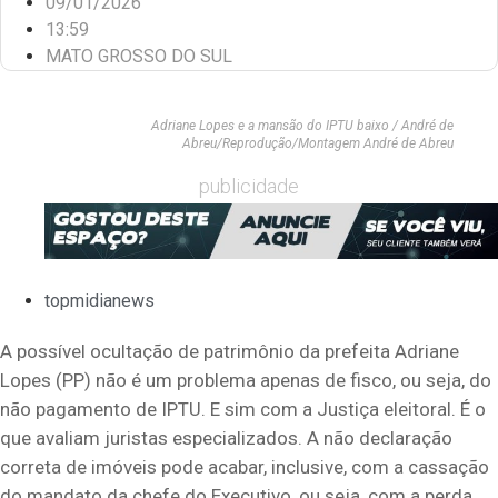
09/01/2026
13:59
MATO GROSSO DO SUL
Adriane Lopes e a mansão do IPTU baixo / André de
Abreu/Reprodução/Montagem André de Abreu
publicidade
topmidianews
A possível ocultação de patrimônio da prefeita Adriane
Lopes (PP) não é um problema apenas de fisco, ou seja, do
não pagamento de IPTU. E sim com a Justiça eleitoral. É o
que avaliam juristas especializados. A não declaração
correta de imóveis pode acabar, inclusive, com a cassação
do mandato da chefe do Executivo, ou seja, com a perda