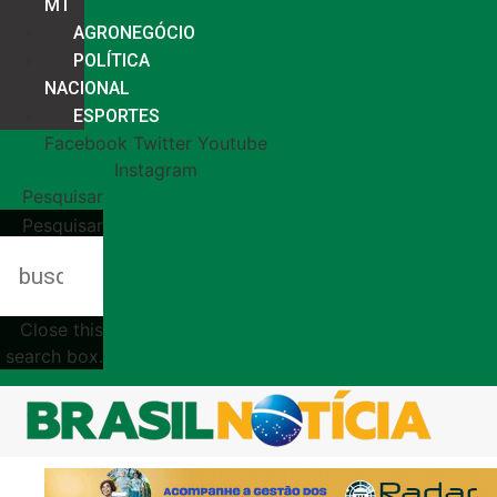
MT
AGRONEGÓCIO
POLÍTICA
NACIONAL
ESPORTES
Facebook
Twitter
Youtube
Instagram
Pesquisar
Pesquisar
Close this
search box.