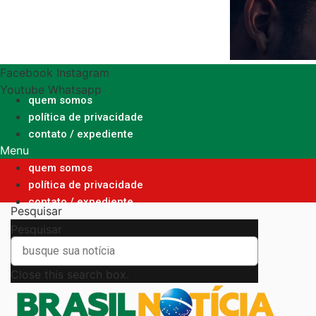
Ir
para
o
conteúdo
Facebook
Instagram
Youtube
Whatsapp
quem somos
política de privacidade
contato / expediente
Menu
quem somos
política de privacidade
contato / expediente
Pesquisar
Pesquisar
Close this search box.