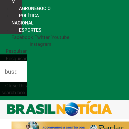
MT
AGRONEGÓCIO
POLÍTICA
NACIONAL
ESPORTES
Facebook
Twitter
Youtube
Instagram
Pesquisar
Pesquisar
Close this
search box.