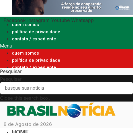
Ir
para
o
Facebook
Instagram
Youtube
Whatsapp
conteúdo
quem somos
política de privacidade
contato / expediente
Menu
quem somos
política de privacidade
contato / expediente
Pesquisar
Pesquisar
Close this search box.
8 de Agosto de 2026
HOME