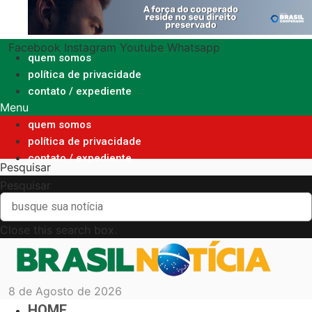
Ir
para
o
Facebook
Instagram
Youtube
Whatsapp
conteúdo
quem somos
política de privacidade
contato / expediente
Menu
quem somos
política de privacidade
contato / expediente
Pesquisar
Pesquisar
Close this search box.
8 de Agosto de 2026
HOME