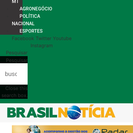
MT
AGRONEGÓCIO
POLÍTICA
NACIONAL
ESPORTES
Facebook
Twitter
Youtube
Instagram
Pesquisar
Pesquisar
Close this
search box.