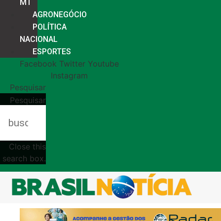
MT
AGRONEGÓCIO
POLÍTICA
NACIONAL
ESPORTES
Facebook
Twitter
Youtube
Instagram
Pesquisar
Pesquisar
Close this
search box.