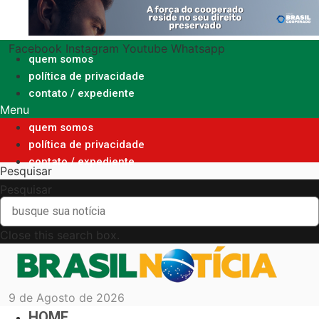
Ir
para
o
Facebook
Instagram
Youtube
Whatsapp
conteúdo
quem somos
política de privacidade
contato / expediente
Menu
quem somos
política de privacidade
contato / expediente
Pesquisar
Pesquisar
Close this search box.
9 de Agosto de 2026
HOME