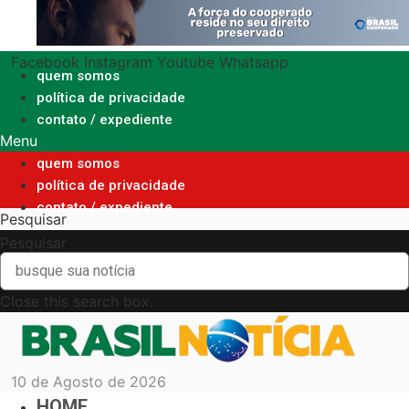
Ir
para
o
Facebook
Instagram
Youtube
Whatsapp
conteúdo
quem somos
política de privacidade
contato / expediente
Menu
quem somos
política de privacidade
contato / expediente
Pesquisar
Pesquisar
Close this search box.
10 de Agosto de 2026
HOME