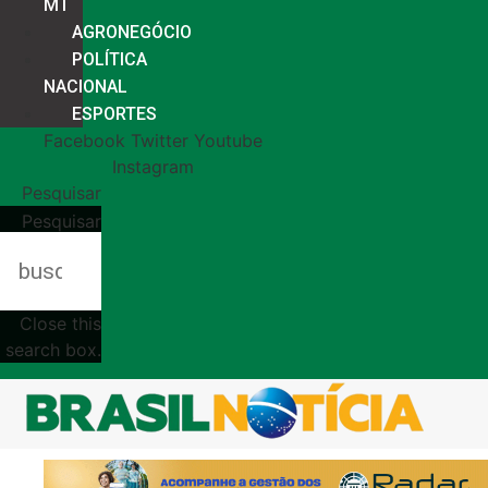
MT
AGRONEGÓCIO
POLÍTICA
NACIONAL
ESPORTES
Facebook
Twitter
Youtube
Instagram
Pesquisar
Pesquisar
Close this
search box.