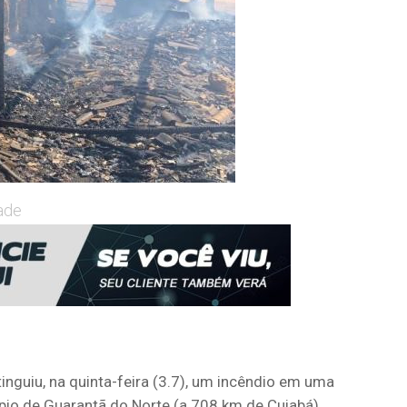
ade
guiu, na quinta-feira (3.7), um incêndio em uma
icípio de Guarantã do Norte (a 708 km de Cuiabá).