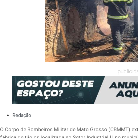
publicid
Redação
O Corpo de Bombeiros Militar de Mato Grosso (CBMMT) extin
fábrica de tijolos localizada no Setor Industrial II, no mun