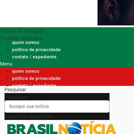
Ir
para
o
conteúdo
Facebook
Instagram
Youtube
Whatsapp
quem somos
política de privacidade
contato / expediente
Menu
quem somos
política de privacidade
contato / expediente
Pesquisar
Pesquisar
Close this search box.