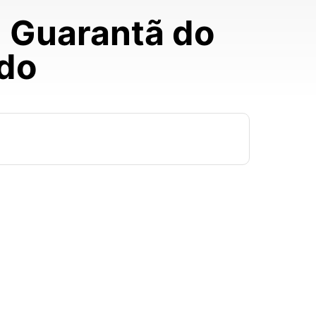
m Guarantã do
ido