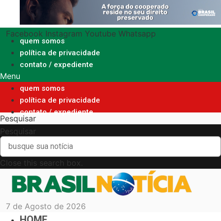
Ir
para
o
Facebook
Instagram
Youtube
Whatsapp
conteúdo
quem somos
política de privacidade
contato / expediente
Menu
quem somos
política de privacidade
contato / expediente
Pesquisar
Pesquisar
Close this search box.
7 de Agosto de 2026
HOME