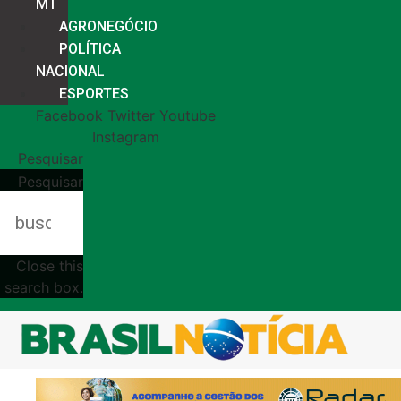
MT
AGRONEGÓCIO
POLÍTICA
NACIONAL
ESPORTES
Facebook
Twitter
Youtube
Instagram
Pesquisar
Pesquisar
Close this
search box.