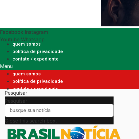
Ir
para
o
conteúdo
Facebook
Instagram
Youtube
Whatsapp
quem somos
política de privacidade
contato / expediente
Menu
quem somos
política de privacidade
contato / expediente
Pesquisar
Pesquisar
Close this search box.