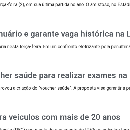
rça-feira (2), em sua última partida no ano. O amistoso, no Estád
uário e garante vaga histórica na 
ria nesta terça-feira. Em um confronto eletrizante pela penúltim
her saúde para realizar exames na 
aprovou a criação do “voucher saúde”. A proposta visa garantir a
ra veículos com mais de 20 anos
uição (PEC) que isenta do pagamento de IPVA os veículos terr