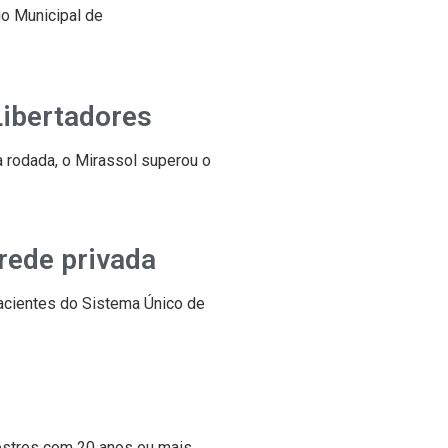
io Municipal de
Libertadores
a rodada, o Mirassol superou o
rede privada
 pacientes do Sistema Único de
estres com 20 anos ou mais