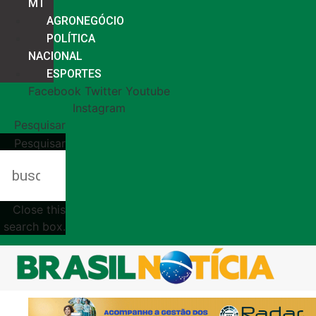
MT
AGRONEGÓCIO
POLÍTICA
NACIONAL
ESPORTES
Facebook
Twitter
Youtube
Instagram
Pesquisar
Pesquisar
Close this
search box.