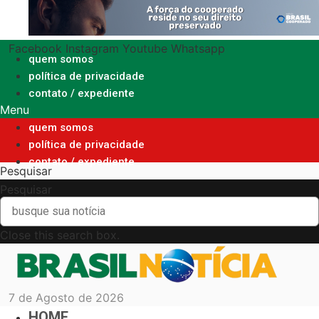
Ir
para
o
Facebook
Instagram
Youtube
Whatsapp
conteúdo
quem somos
política de privacidade
contato / expediente
Menu
quem somos
política de privacidade
contato / expediente
Pesquisar
Pesquisar
Close this search box.
7 de Agosto de 2026
HOME