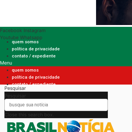
Ir
para
o
conteúdo
Facebook
Instagram
Youtube
Whatsapp
quem somos
política de privacidade
contato / expediente
Menu
quem somos
política de privacidade
contato / expediente
Pesquisar
Pesquisar
Close this search box.