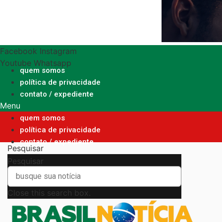
Ir
para
o
conteúdo
Facebook
Instagram
Youtube
Whatsapp
quem somos
política de privacidade
contato / expediente
Menu
quem somos
política de privacidade
contato / expediente
Pesquisar
Pesquisar
Close this search box.