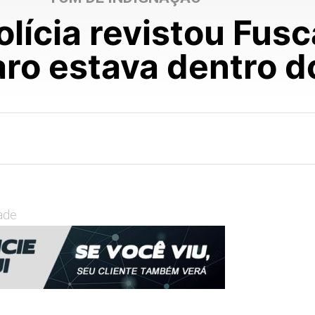
olícia revistou Fusc
ro estava dentro d
ade