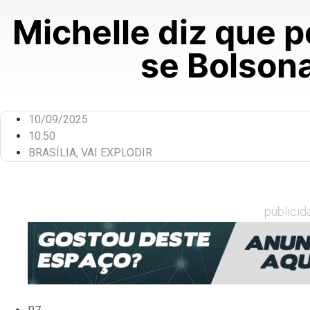
Michelle diz que p
se Bolsona
10/09/2025
10:50
BRASÍLIA
,
VAI EXPLODIR
publicid