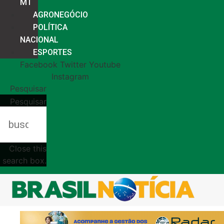
MT
AGRONEGÓCIO
POLÍTICA
NACIONAL
ESPORTES
Facebook
Twitter
Youtube
Instagram
Pesquisar
Pesquisar
Close this
search box.