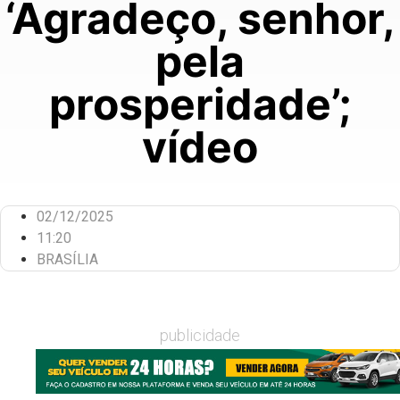
‘Agradeço, senhor,
pela
prosperidade’;
vídeo
02/12/2025
11:20
BRASÍLIA
publicidade