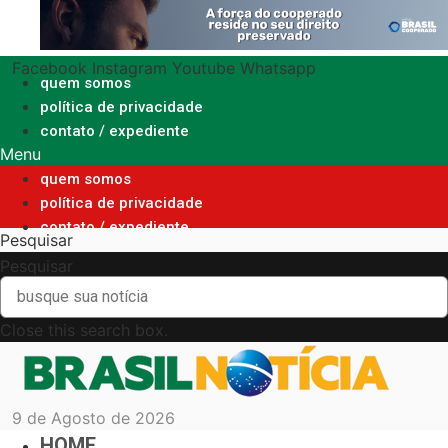
Ir
para
o
Facebook
Instagram
Youtube
Whatsapp
conteúdo
quem somos
política de privacidade
contato / expediente
Menu
quem somos
política de privacidade
contato / expediente
Pesquisar
Pesquisar
Close this search box.
9 de Agosto de 2026
HOME