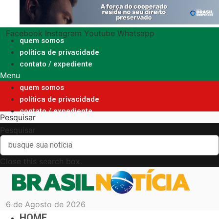
Ir
para
o
Facebook
Instagram
Youtube
Whatsapp
conteúdo
quem somos
política de privacidade
contato / expediente
Menu
quem somos
política de privacidade
contato / expediente
Pesquisar
Pesquisar
Close this search box.
6 de Agosto de 2026
HOME