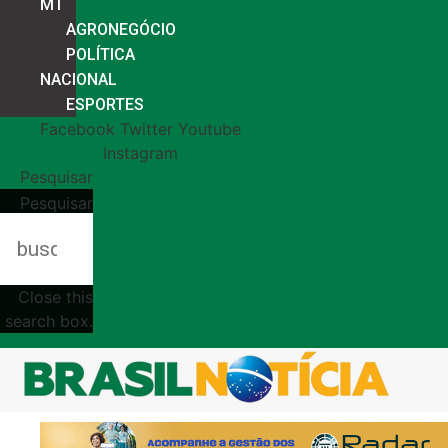
MT
AGRONEGÓCIO
POLÍTICA
NACIONAL
ESPORTES
Facebook
Twitter
Youtube
Instagram
Pesquisar
Pesquisar
Close this
search box.