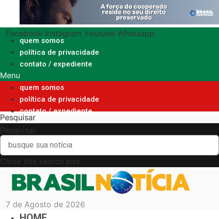
Ir
para
o
Facebook
Instagram
Youtube
Whatsapp
conteúdo
quem somos
política de privacidade
contato / expediente
Menu
quem somos
política de privacidade
contato / expediente
Pesquisar
Pesquisar
Close this search box.
7 de Agosto de 2026
HOME