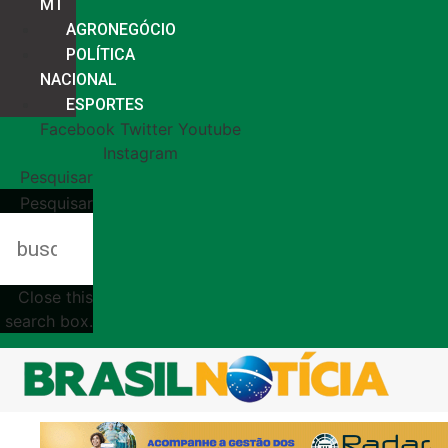
MT
AGRONEGÓCIO
POLÍTICA
NACIONAL
ESPORTES
Facebook
Twitter
Youtube
Instagram
Pesquisar
Pesquisar
Close this
search box.