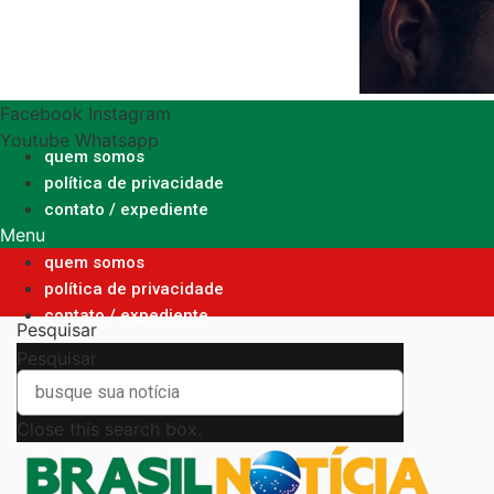
Ir
para
o
conteúdo
Facebook
Instagram
Youtube
Whatsapp
quem somos
política de privacidade
contato / expediente
Menu
quem somos
política de privacidade
contato / expediente
Pesquisar
Pesquisar
Close this search box.