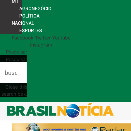
MT
AGRONEGÓCIO
POLÍTICA
NACIONAL
ESPORTES
Facebook
Twitter
Youtube
Instagram
Pesquisar
Pesquisar
Close this
search box.