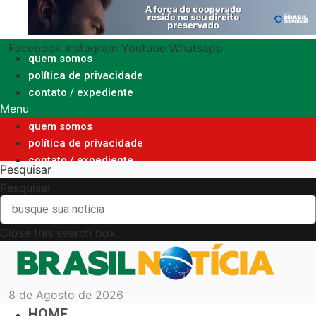
Ir
para
o
Facebook
Instagram
Youtube
Whatsapp
conteúdo
quem somos
política de privacidade
contato / expediente
Menu
quem somos
política de privacidade
contato / expediente
Pesquisar
Pesquisar
Close this search box.
8 de Agosto de 2026
HOME