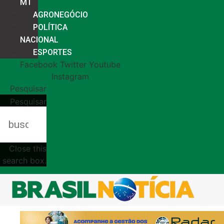
MT
AGRONEGÓCIO
POLÍTICA
NACIONAL
ESPORTES
Facebook
Twitter
Youtube
Instagram
Pesquisar
Pesquisar
Close this
search box.