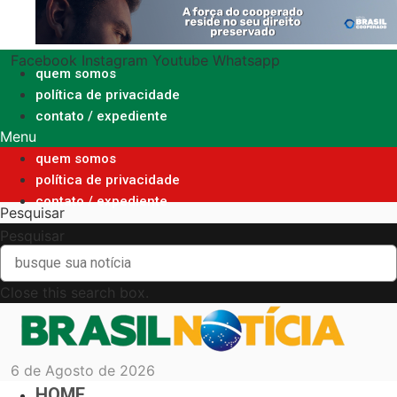
Ir
para
o
Facebook
Instagram
Youtube
Whatsapp
conteúdo
quem somos
política de privacidade
contato / expediente
Menu
quem somos
política de privacidade
contato / expediente
Pesquisar
Pesquisar
Close this search box.
6 de Agosto de 2026
HOME