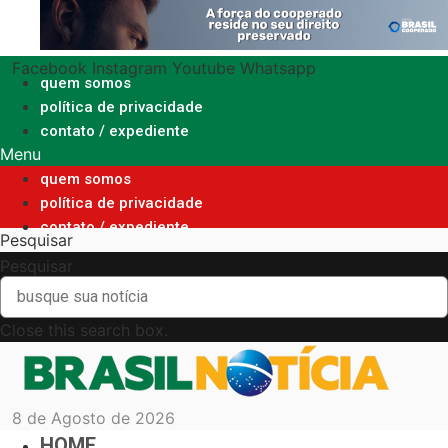
Ir
para
o
Facebook
Instagram
Youtube
Whatsapp
conteúdo
quem somos
política de privacidade
contato / expediente
Menu
quem somos
política de privacidade
contato / expediente
Pesquisar
Pesquisar
Close this search box.
8 de Agosto de 2026
HOME