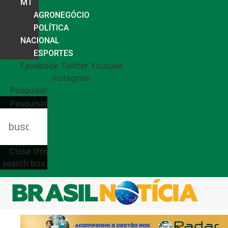
MT
AGRONEGÓCIO
POLÍTICA
NACIONAL
ESPORTES
Facebook
Twitter
Youtube
Instagram
Pesquisar
Pesquisar
Close this
search box.