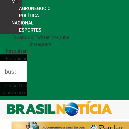
MT
AGRONEGÓCIO
POLÍTICA
NACIONAL
ESPORTES
Facebook
Twitter
Youtube
Instagram
Pesquisar
Pesquisar
Close this
search box.