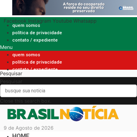
Ir
para
o
Facebook
Instagram
Youtube
Whatsapp
conteúdo
quem somos
política de privacidade
contato / expediente
Menu
quem somos
política de privacidade
contato / expediente
Pesquisar
Pesquisar
Close this search box.
9 de Agosto de 2026
HOME