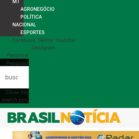
MT
AGRONEGÓCIO
POLÍTICA
NACIONAL
ESPORTES
Facebook
Twitter
Youtube
Instagram
Pesquisar
Pesquisar
Close this
search box.