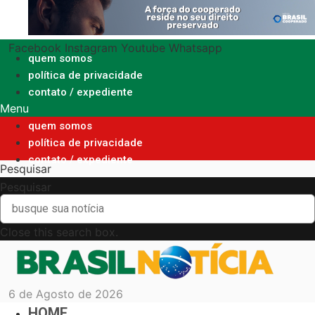
Ir
para
o
Facebook
Instagram
Youtube
Whatsapp
conteúdo
quem somos
política de privacidade
contato / expediente
Menu
quem somos
política de privacidade
contato / expediente
Pesquisar
Pesquisar
Close this search box.
6 de Agosto de 2026
HOME