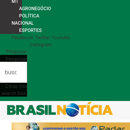
MT
AGRONEGÓCIO
POLÍTICA
NACIONAL
ESPORTES
Facebook
Twitter
Youtube
Instagram
Pesquisar
Pesquisar
Close this
search box.