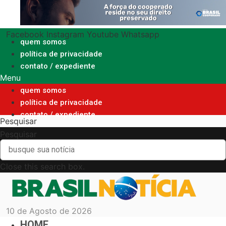
Ir
para
o
Facebook
Instagram
Youtube
Whatsapp
conteúdo
quem somos
política de privacidade
contato / expediente
Menu
quem somos
política de privacidade
contato / expediente
Pesquisar
Pesquisar
Close this search box.
10 de Agosto de 2026
HOME