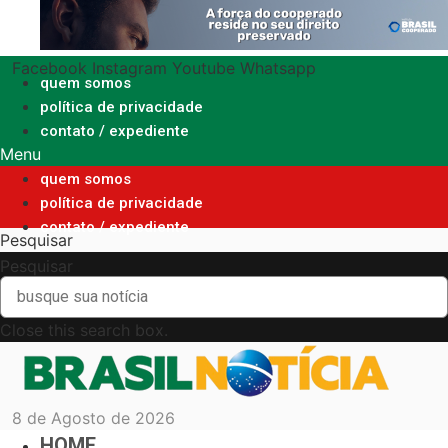
Ir
para
o
Facebook
Instagram
Youtube
Whatsapp
conteúdo
quem somos
política de privacidade
contato / expediente
Menu
quem somos
política de privacidade
contato / expediente
Pesquisar
Pesquisar
Close this search box.
8 de Agosto de 2026
HOME