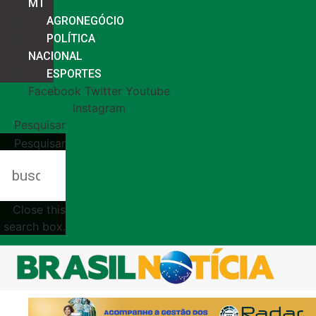
MT
AGRONEGÓCIO
POLÍTICA
NACIONAL
ESPORTES
Facebook
Twitter
Youtube
Instagram
Pesquisar
Pesquisar
Close this
search box.