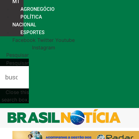
MT
AGRONEGÓCIO
POLÍTICA
NACIONAL
ESPORTES
Facebook
Twitter
Youtube
Instagram
Pesquisar
Pesquisar
Close this
search box.