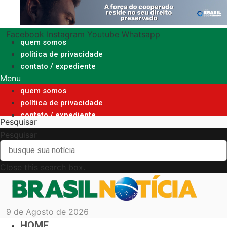
Ir
para
o
Facebook
Instagram
Youtube
Whatsapp
conteúdo
quem somos
política de privacidade
contato / expediente
Menu
quem somos
política de privacidade
contato / expediente
Pesquisar
Pesquisar
Close this search box.
9 de Agosto de 2026
HOME