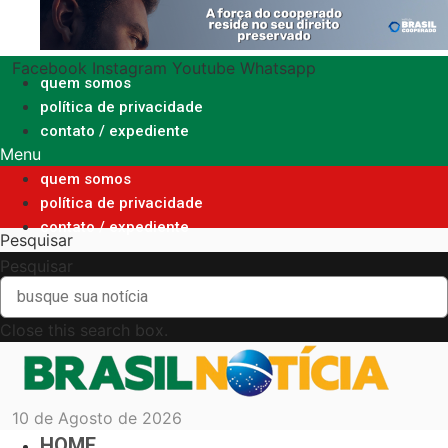
Ir
para
o
Facebook
Instagram
Youtube
Whatsapp
conteúdo
quem somos
política de privacidade
contato / expediente
Menu
quem somos
política de privacidade
contato / expediente
Pesquisar
Pesquisar
Close this search box.
10 de Agosto de 2026
HOME