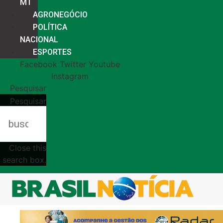
MT
AGRONEGÓCIO
POLÍTICA
NACIONAL
ESPORTES
Facebook
Twitter
Youtube
Instagram
Pesquisar
Pesquisar
Close this
search box.