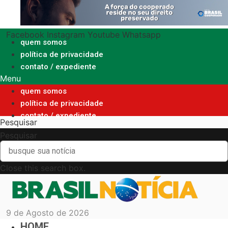
Ir
para
o
Facebook
Instagram
Youtube
Whatsapp
conteúdo
quem somos
política de privacidade
contato / expediente
Menu
quem somos
política de privacidade
contato / expediente
Pesquisar
Pesquisar
Close this search box.
9 de Agosto de 2026
HOME