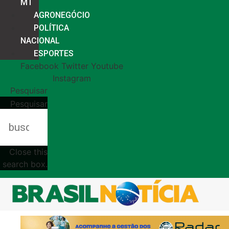
MT
AGRONEGÓCIO
POLÍTICA
NACIONAL
ESPORTES
Facebook
Twitter
Youtube
Instagram
Pesquisar
Pesquisar
Close this
search box.