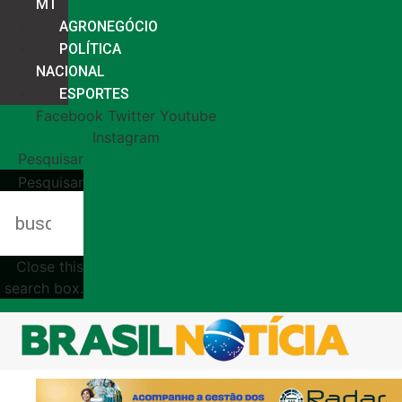
MT
AGRONEGÓCIO
POLÍTICA
NACIONAL
ESPORTES
Facebook
Twitter
Youtube
Instagram
Pesquisar
Pesquisar
Close this
search box.