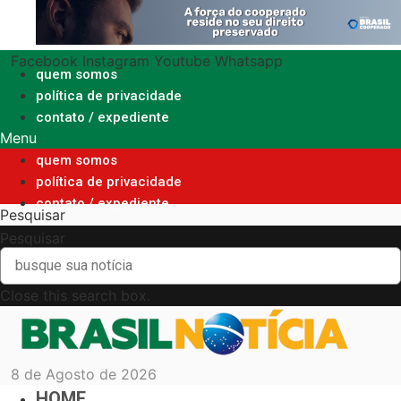
Ir
para
o
Facebook
Instagram
Youtube
Whatsapp
conteúdo
quem somos
política de privacidade
contato / expediente
Menu
quem somos
política de privacidade
contato / expediente
Pesquisar
Pesquisar
Close this search box.
8 de Agosto de 2026
HOME