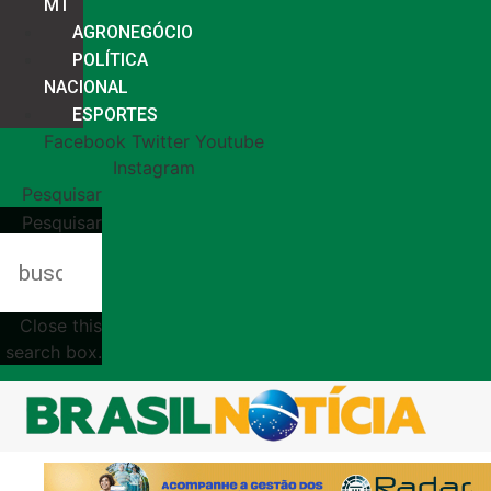
MT
AGRONEGÓCIO
POLÍTICA
NACIONAL
ESPORTES
Facebook
Twitter
Youtube
Instagram
Pesquisar
Pesquisar
Close this
search box.