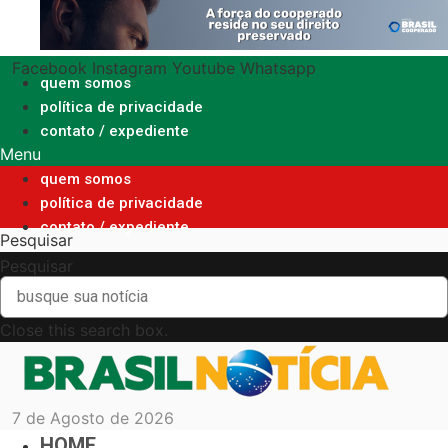
Ir
para
o
Facebook
Instagram
Youtube
Whatsapp
conteúdo
quem somos
política de privacidade
contato / expediente
Menu
quem somos
política de privacidade
contato / expediente
Pesquisar
Pesquisar
Close this search box.
7 de Agosto de 2026
HOME