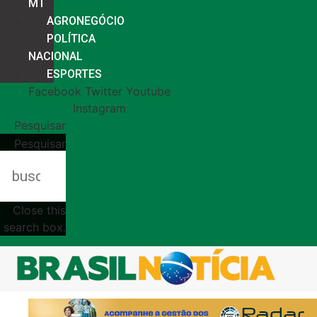
MT
AGRONEGÓCIO
POLÍTICA
NACIONAL
ESPORTES
Facebook
Twitter
Youtube
Instagram
Pesquisar
Pesquisar
Close this
search box.