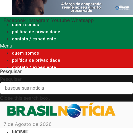
Ir
para
o
Facebook
Instagram
Youtube
Whatsapp
conteúdo
quem somos
política de privacidade
contato / expediente
Menu
quem somos
política de privacidade
contato / expediente
Pesquisar
Pesquisar
Close this search box.
7 de Agosto de 2026
HOME