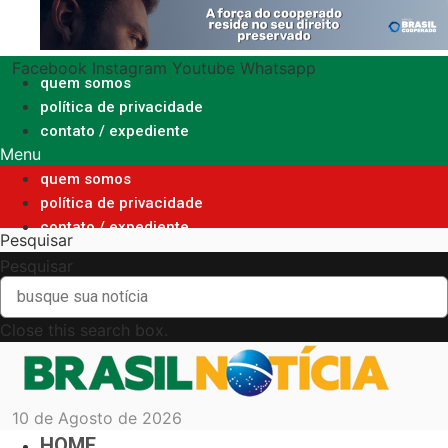
Ir
para
o
Facebook
Instagram
Youtube
Whatsapp
conteúdo
quem somos
política de privacidade
contato / expediente
Menu
quem somos
política de privacidade
contato / expediente
Pesquisar
Pesquisar
Close this search box.
10 de Agosto de 2026
HOME