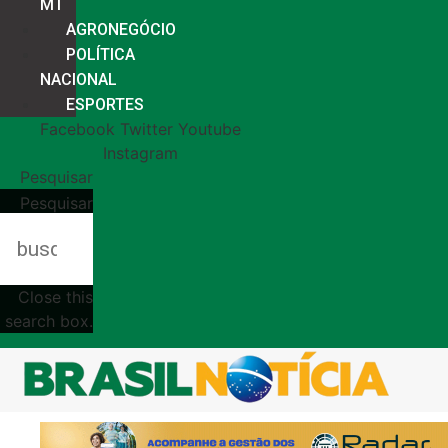
MT
AGRONEGÓCIO
POLÍTICA
NACIONAL
ESPORTES
Facebook
Twitter
Youtube
Instagram
Pesquisar
Pesquisar
Close this
search box.