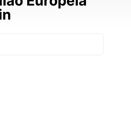
ião Europeia
in