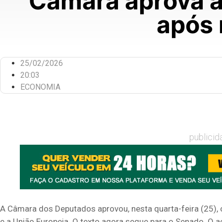
Câmara aprova a
após 
25/02/2026
20:03
ECONOMIA
publicid
A Câmara dos Deputados aprovou, nesta quarta-feira (25), 
e a União Europeia. O texto agora segue para o Senado. O 