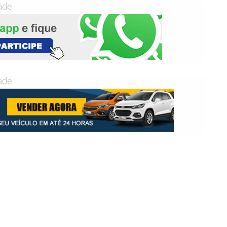
ade
ade