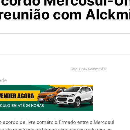
cordo Mercosul-Un
reunião com Alckm
Foto: Cadu Gomes/VPR
ade
o acordo de livre comércio firmado entre o Mercosul
acordo prevê que os blocos eliminem ou reduzam as