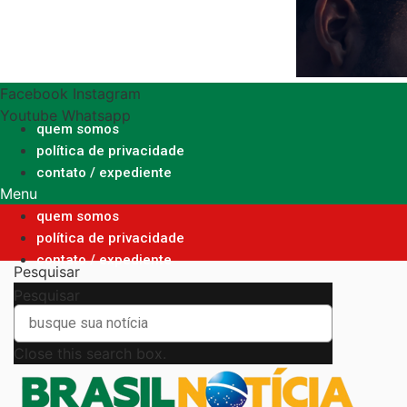
Ir
para
o
conteúdo
Facebook
Instagram
Youtube
Whatsapp
quem somos
política de privacidade
contato / expediente
Menu
quem somos
política de privacidade
contato / expediente
Pesquisar
Pesquisar
Close this search box.