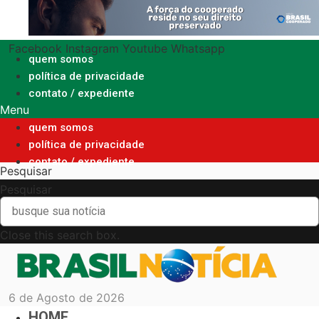
Ir
para
o
Facebook
Instagram
Youtube
Whatsapp
conteúdo
quem somos
política de privacidade
contato / expediente
Menu
quem somos
política de privacidade
contato / expediente
Pesquisar
Pesquisar
Close this search box.
6 de Agosto de 2026
HOME