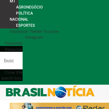
MT
AGRONEGÓCIO
POLÍTICA
NACIONAL
ESPORTES
Facebook
Twitter
Youtube
Instagram
Pesquisar
Pesquisar
Close this
search box.