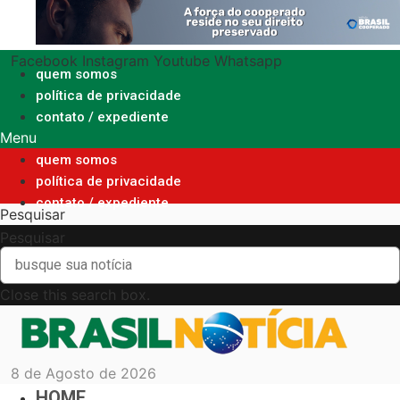
Ir
para
o
Facebook
Instagram
Youtube
Whatsapp
conteúdo
quem somos
política de privacidade
contato / expediente
Menu
quem somos
política de privacidade
contato / expediente
Pesquisar
Pesquisar
Close this search box.
8 de Agosto de 2026
HOME