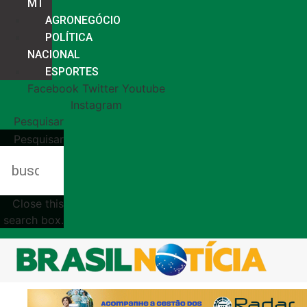
MT
AGRONEGÓCIO
POLÍTICA
NACIONAL
ESPORTES
Facebook
Twitter
Youtube
Instagram
Pesquisar
Pesquisar
Close this
search box.