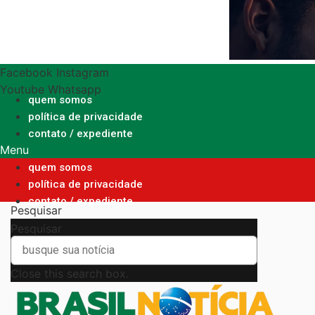
Ir
para
o
conteúdo
Facebook
Instagram
Youtube
Whatsapp
quem somos
política de privacidade
contato / expediente
Menu
quem somos
política de privacidade
contato / expediente
Pesquisar
Pesquisar
Close this search box.