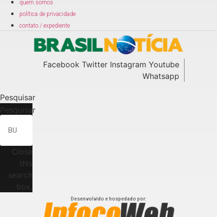
quem somos
política de privacidade
contato / expediente
Facebook
Twitter
Instagram
Youtube
Whatsapp
Pesquisar
Pesquisar
Close
this
search
box.
Desenvolvido e hospedado por: