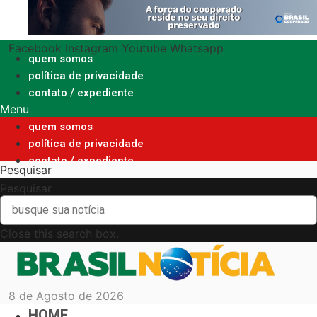
Ir
para
o
Facebook
Instagram
Youtube
Whatsapp
conteúdo
quem somos
política de privacidade
contato / expediente
Menu
quem somos
política de privacidade
contato / expediente
Pesquisar
Pesquisar
Close this search box.
8 de Agosto de 2026
HOME