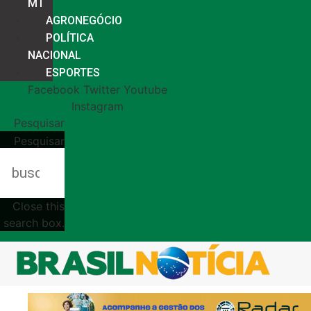
MT
AGRONEGÓCIO
POLÍTICA
NACIONAL
ESPORTES
Facebook
Twitter
Youtube
Instagram
Pesquisar
Pesquisar
Close this
search box.