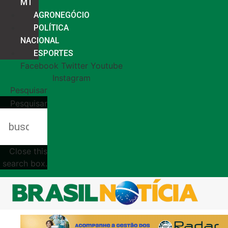
MT
AGRONEGÓCIO
POLÍTICA
NACIONAL
ESPORTES
Facebook
Twitter
Youtube
Instagram
Pesquisar
Pesquisar
Close this
search box.