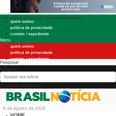
Ir
para
o
Facebook
Instagram
Youtube
Whatsapp
conteúdo
quem somos
política de privacidade
contato / expediente
Menu
quem somos
política de privacidade
contato / expediente
Pesquisar
Pesquisar
Close this search box.
6 de Agosto de 2026
HOME