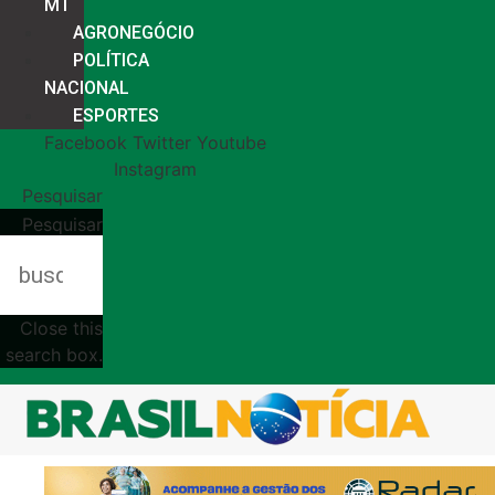
MT
AGRONEGÓCIO
POLÍTICA
NACIONAL
ESPORTES
Facebook
Twitter
Youtube
Instagram
Pesquisar
Pesquisar
Close this
search box.