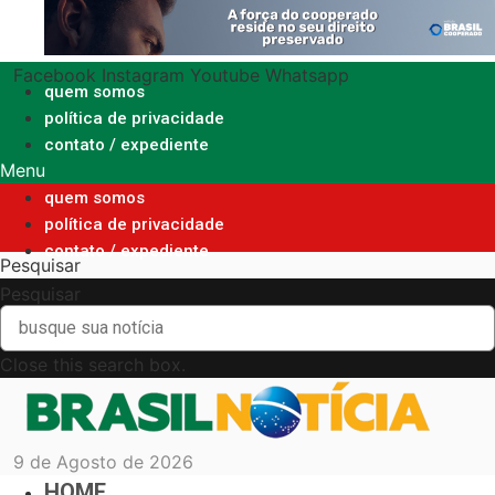
Ir
para
o
Facebook
Instagram
Youtube
Whatsapp
conteúdo
quem somos
política de privacidade
contato / expediente
Menu
quem somos
política de privacidade
contato / expediente
Pesquisar
Pesquisar
Close this search box.
9 de Agosto de 2026
HOME