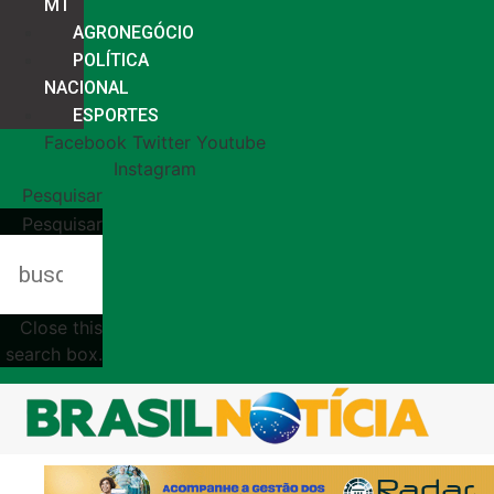
MT
AGRONEGÓCIO
POLÍTICA
NACIONAL
ESPORTES
Facebook
Twitter
Youtube
Instagram
Pesquisar
Pesquisar
Close this
search box.