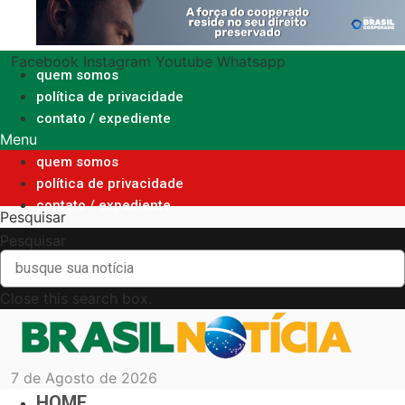
Ir
para
o
Facebook
Instagram
Youtube
Whatsapp
conteúdo
quem somos
política de privacidade
contato / expediente
Menu
quem somos
política de privacidade
contato / expediente
Pesquisar
Pesquisar
Close this search box.
7 de Agosto de 2026
HOME