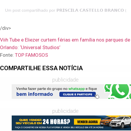
Um post compartilhado por 𝗣𝗥𝗜𝗦𝗖𝗜𝗟𝗔 𝗖𝗔𝗦𝗧𝗘𝗟𝗟𝗢 𝗕𝗥𝗔𝗡𝗖𝗢 (@
/div>
Viih Tube e Eliezer curtem férias em família nos parques de
Orlando: ‘Universal Studios’
Fonte:
TOP FAMOSOS
COMPARTILHE ESSA NOTÍCIA
publicidade
publicidade