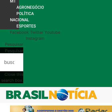
MT
AGRONEGÓCIO
POLÍTICA
NACIONAL
ESPORTES
Facebook
Twitter
Youtube
Instagram
Pesquisar
Pesquisar
Close this
search box.