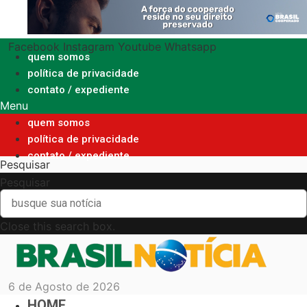
Ir
para
o
Facebook
Instagram
Youtube
Whatsapp
conteúdo
quem somos
política de privacidade
contato / expediente
Menu
quem somos
política de privacidade
contato / expediente
Pesquisar
Pesquisar
Close this search box.
6 de Agosto de 2026
HOME