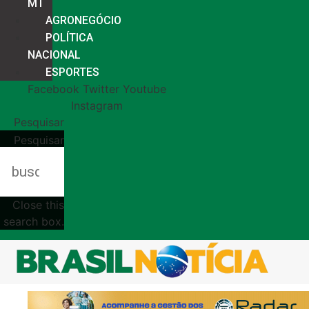
MT
AGRONEGÓCIO
POLÍTICA
NACIONAL
ESPORTES
Facebook
Twitter
Youtube
Instagram
Pesquisar
Pesquisar
Close this
search box.