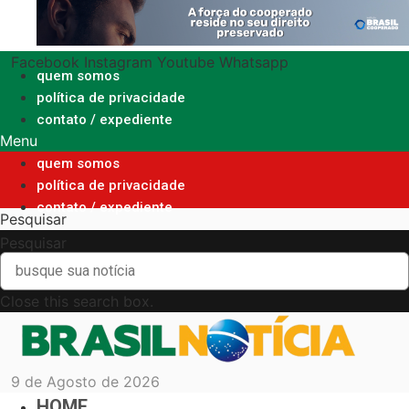
Ir
para
o
Facebook
Instagram
Youtube
Whatsapp
conteúdo
quem somos
política de privacidade
contato / expediente
Menu
quem somos
política de privacidade
contato / expediente
Pesquisar
Pesquisar
Close this search box.
9 de Agosto de 2026
HOME