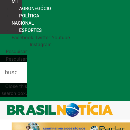
MT
AGRONEGÓCIO
POLÍTICA
NACIONAL
ESPORTES
Facebook
Twitter
Youtube
Instagram
Pesquisar
Pesquisar
Close this
search box.