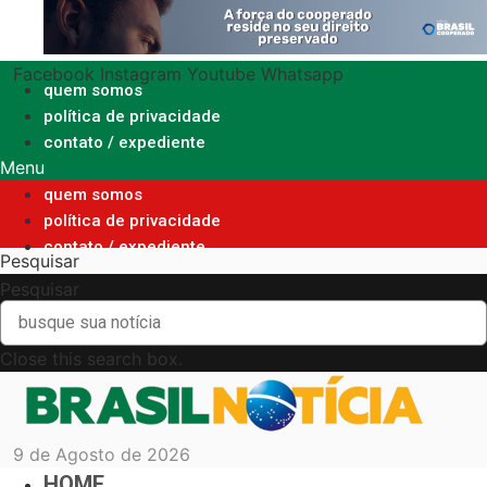
Ir
para
o
Facebook
Instagram
Youtube
Whatsapp
conteúdo
quem somos
política de privacidade
contato / expediente
Menu
quem somos
política de privacidade
contato / expediente
Pesquisar
Pesquisar
Close this search box.
9 de Agosto de 2026
HOME