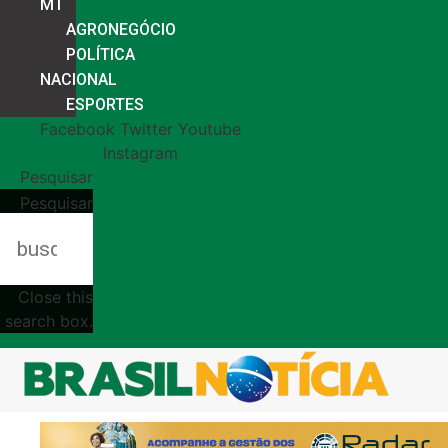
MT
AGRONEGÓCIO
POLÍTICA
NACIONAL
ESPORTES
Facebook
Twitter
Youtube
Instagram
Pesquisar
Pesquisar
Close this
search box.