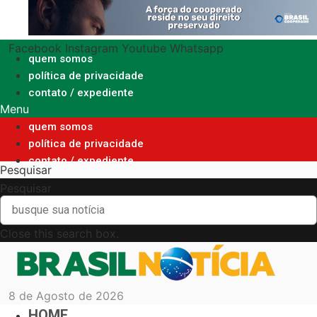
Ir
para
o
Facebook
Instagram
Youtube
Whatsapp
conteúdo
quem somos
política de privacidade
contato / expediente
Menu
quem somos
política de privacidade
contato / expediente
Pesquisar
Pesquisar
Close this search box.
8 de Agosto de 2026
HOME