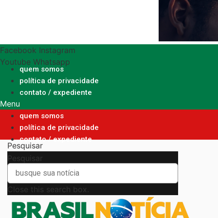
Ir
para
o
conteúdo
Facebook
Instagram
Youtube
Whatsapp
quem somos
política de privacidade
contato / expediente
Menu
quem somos
política de privacidade
contato / expediente
Pesquisar
Pesquisar
Close this search box.