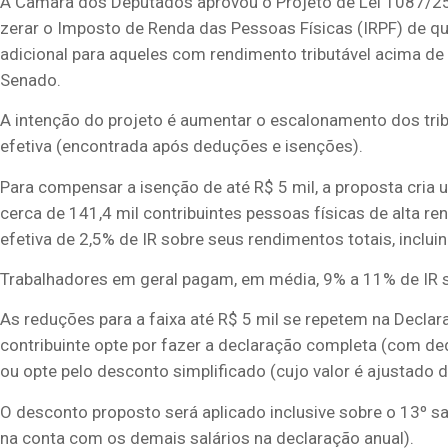
A Câmara dos Deputados aprovou o Projeto de Lei 1087/25
zerar o Imposto de Renda das Pessoas Físicas (IRPF) de qu
adicional para aqueles com rendimento tributável acima de
Senado.
A intenção do projeto é aumentar o escalonamento dos tr
efetiva (encontrada após deduções e isenções).
Para compensar a isenção de até R$ 5 mil, a proposta cria
cerca de 141,4 mil contribuintes pessoas físicas de alta r
efetiva de 2,5% de IR sobre seus rendimentos totais, incluin
Trabalhadores em geral pagam, em média, 9% a 11% de IR 
As reduções para a faixa até R$ 5 mil se repetem na Declar
contribuinte opte por fazer a declaração completa (com d
ou opte pelo desconto simplificado (cujo valor é ajustado 
O desconto proposto será aplicado inclusive sobre o 13º sal
na conta com os demais salários na declaração anual).