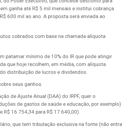
, do Poder Executivo, que concede desconto para
em ganha até R$ 5 mil mensais e institui cobrança
 R$ 600 mil ao ano. A proposta será enviada ao
ibutos cobrados com base na chamada alíquota
 um patamar mínimo de 10% do IR que pode atingir
enda que hoje recolhem, em média, com alíquota
do distribuição de lucros e dividendos.
sobre seus ganhos.
ação de Ajuste Anual (DAA) do IRPF, quer o
eduções de gastos de saúde e educação, por exemplo)
de R$ 16.754,34 para R$ 17.640,00).
ário, que tem tributação exclusiva na fonte (não entra