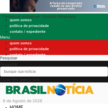
Ir
para
o
Facebook
Instagram
Youtube
Whatsapp
conteúdo
quem somos
política de privacidade
contato / expediente
Menu
quem somos
política de privacidade
contato / expediente
Pesquisar
Pesquisar
Close this search box.
9 de Agosto de 2026
HOME