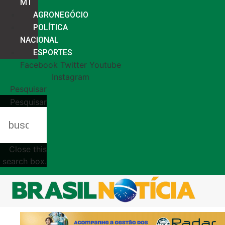
MT
AGRONEGÓCIO
POLÍTICA
NACIONAL
ESPORTES
Facebook
Twitter
Youtube
Instagram
Pesquisar
Pesquisar
Close this
search box.