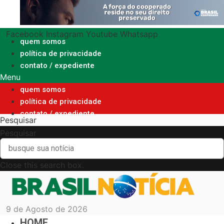
Ir
para
o
Facebook
Instagram
Youtube
Whatsapp
conteúdo
quem somos
política de privacidade
contato / expediente
Menu
quem somos
política de privacidade
contato / expediente
Pesquisar
Pesquisar
Close this search box.
9 de Agosto de 2026
HOME