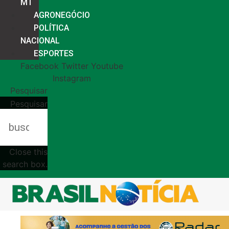
MT
AGRONEGÓCIO
POLÍTICA
NACIONAL
ESPORTES
Facebook
Twitter
Youtube
Instagram
Pesquisar
Pesquisar
Close this
search box.